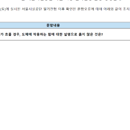
14

eserved